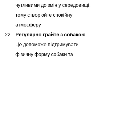
чутливими до змін у середовищі, 
тому створюйте спокійну 
атмосферу.
Регулярно грайте з собакою
. 
Це допоможе підтримувати 
фізичну форму собаки та 
зміцнювати ваш зв'язок.
Часто перевіряйте на 
наявність інфекцій
. Особливо 
це стосується зубів, вух і очей, 
оскільки цвергшнауцери схильні 
до проблем у цих зонах.
Дбайте про здоров'я суглобів
. 
Якщо ваш собака старший, 