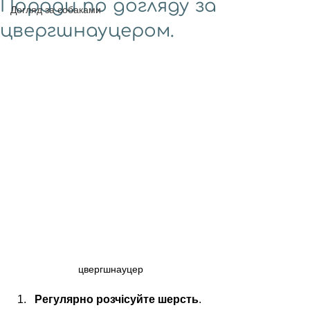
Поради по догляду за
Догляд за собаками
цвергшнауцером.
цвергшнауцер
Регулярно розчісуйте шерсть
. 